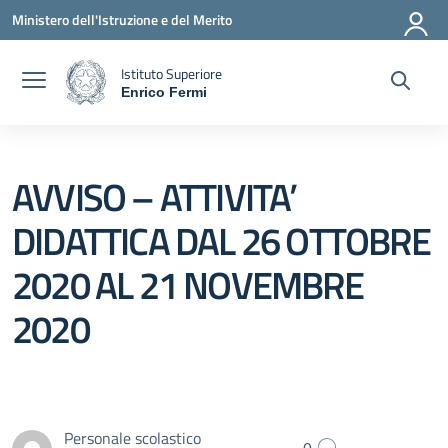
Vai ai contenuti
Vai al menu di navigazione
Vai al footer
Ministero dell'Istruzione e del Merito
Istituto Superiore
Enrico Fermi
— Visita la pagina iniziale della scuola
AVVISO – ATTIVITA’
DIDATTICA DAL 26 OTTOBRE
2020 AL 21 NOVEMBRE
2020
Personale scolastico