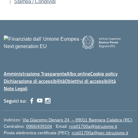
Stampa / Condividi
Istituto Superiore
Enrico Fermi
Bagnara (RC)
— Visita la pagina iniziale della
Amministrazione Trasparente
Albo online
Cookie policy
Dichiarazione di accessibilità
Obiettivi di accessibilità
Note Legali
Seguici su:
Indirizzo:
Via Giacomo Denaro 24, – 89011 Bagnara Calabra (RC)
Centralino:
0966/439104
Email:
rcis01700a@istruzione.it
Posta elettronica certificata (PEC):
rcis01700a@pec.istruzione.it