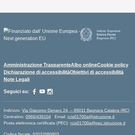
Istituto Superiore
Enrico Fermi
Bagnara (RC)
— Visita la pagina iniziale d
Amministrazione Trasparente
Albo online
Cookie policy
Dichiarazione di accessibilità
Obiettivi di accessibilità
Note Legali
Seguici su:
Indirizzo:
Via Giacomo Denaro 24, – 89011 Bagnara Calabra (RC)
Centralino:
0966/439104
Email:
rcis01700a@istruzione.it
Posta elettronica certificata (PEC):
rcis01700a@pec.istruzione.it
Codice fiscale: 92032080803