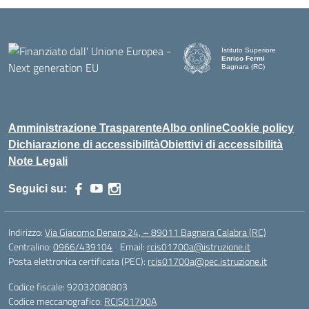
Istituto Superiore
Enrico Fermi
Bagnara (RC)
— Visita la pagina iniziale d
Amministrazione Trasparente
Albo online
Cookie policy
Dichiarazione di accessibilità
Obiettivi di accessibilità
Note Legali
Seguici su:
Indirizzo:
Via Giacomo Denaro 24, – 89011 Bagnara Calabra (RC)
Centralino:
0966/439104
Email:
rcis01700a@istruzione.it
Posta elettronica certificata (PEC):
rcis01700a@pec.istruzione.it
Codice fiscale: 92032080803
Codice meccanografico:
RCIS01700A