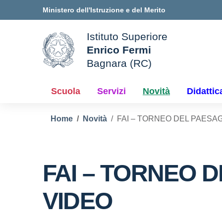
Vai ai contenuti
Vai al menu di navigazione
Vai al footer
Ministero dell'Istruzione e del Merito
Istituto Superiore
Enrico Fermi
ale della scuola
Bagnara (RC)
— Visita la pagina iniziale d
Scuola
Servizi
Novità
Didattic
Home
Novità
FAI – TORNEO DEL PAESAG
FAI – TORNEO D
VIDEO