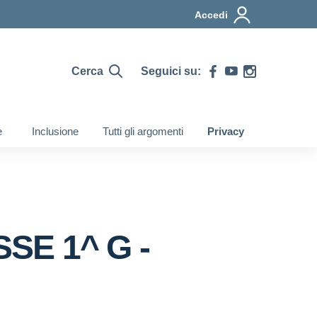
Accedi
Cerca
Seguici su:
e
Inclusione
Tutti gli argomenti
Privacy
SE 1^ G -