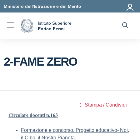
Vai ai contenuti
Vai al menu di navigazione
Vai al footer
Ministero dell'Istruzione e del Merito
Istituto Superiore
a
Enrico Fermi
— Visita la pagina iniziale della scuola
2-FAME ZERO
Stampa / Condividi
Circolare docenti n.163
Formazione e concorso. Progetto educativo- Noi,
il Cibo, il Nostro Pianeta-