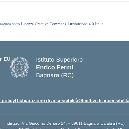
ilasciato sotto Licenza Creative Commons Attribuzione 4.0 Italia.
Istituto Superiore
Enrico Fermi
Bagnara (RC)
— Visita la pagina iniziale della s
 policy
Dichiarazione di accessibilità
Obiettivi di accessibilit
Indirizzo:
Via Giacomo Denaro 24, – 89011 Bagnara Calabra (RC)