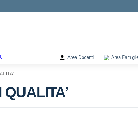
ella scuola
a
Area Docenti
Area Famigli
ALITA’
I QUALITA’