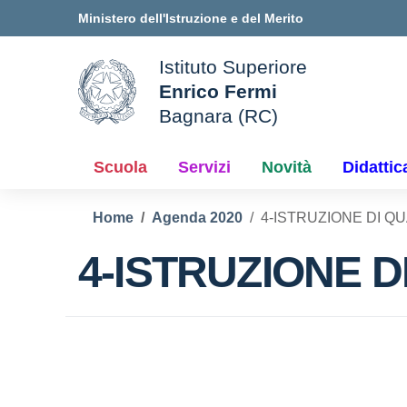
Vai ai contenuti
Vai al menu di navigazione
Vai al footer
Ministero dell'Istruzione e del Merito
Istituto Superiore
Enrico Fermi
ale della scuola
Bagnara (RC)
— Visita la pagina iniziale d
Scuola
Servizi
Novità
Didattic
Home
Agenda 2020
4-ISTRUZIONE DI QU
4-ISTRUZIONE D