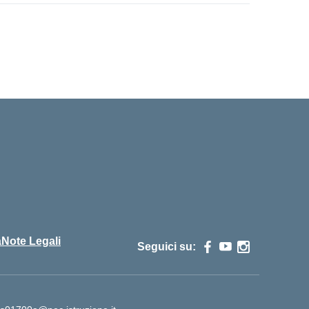
cuola
à
Note Legali
Seguici su: