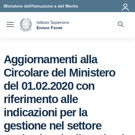
Vai ai contenuti
Vai al menu di navigazione
Vai al footer
Ministero dell'Istruzione e del Merito
Istituto Superiore
a
Enrico Fermi
— Visita la pagina iniziale della scuola
Aggiornamenti alla
Circolare del Ministero
del 01.02.2020 con
riferimento alle
indicazioni per la
gestione nel settore