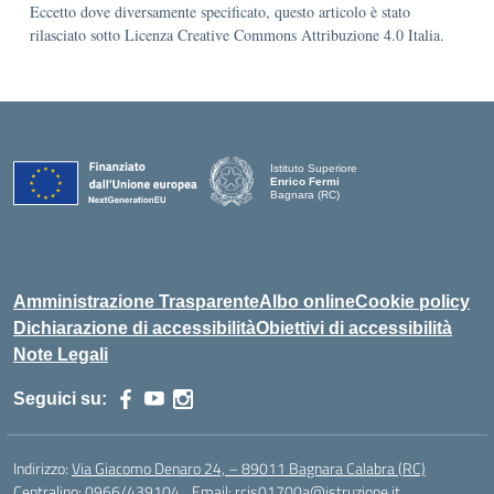
Eccetto dove diversamente specificato, questo articolo è stato
rilasciato sotto Licenza Creative Commons Attribuzione 4.0 Italia.
Istituto Superiore
Enrico Fermi
Bagnara (RC)
— Visita la pagina iniziale della scuola
Amministrazione Trasparente
Albo online
Cookie policy
Dichiarazione di accessibilità
Obiettivi di accessibilità
Note Legali
Seguici su:
Indirizzo:
Via Giacomo Denaro 24, – 89011 Bagnara Calabra (RC)
Centralino:
0966/439104
Email:
rcis01700a@istruzione.it