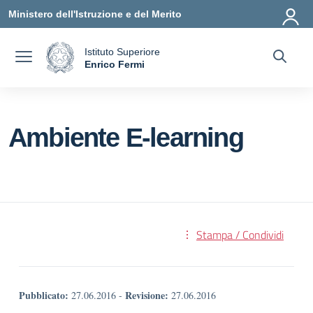
Vai ai contenuti
Vai al menu di navigazione
Vai al footer
Ministero dell'Istruzione e del Merito
Istituto Superiore
a
Enrico Fermi
— Visita la pagina iniziale della scuola
Ambiente E-learning
Stampa / Condividi
Pubblicato:
Revisione:
27.06.2016
-
27.06.2016