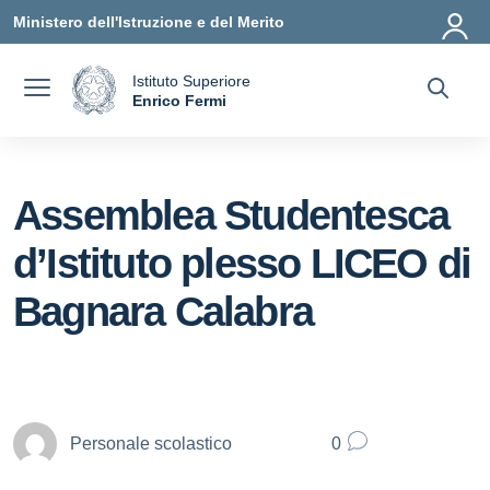
Vai ai contenuti
Vai al menu di navigazione
Vai al footer
Ministero dell'Istruzione e del Merito
Istituto Superiore
a
Enrico Fermi
— Visita la pagina iniziale della scuola
Assemblea Studentesca
d’Istituto plesso LICEO di
Bagnara Calabra
Personale scolastico
0