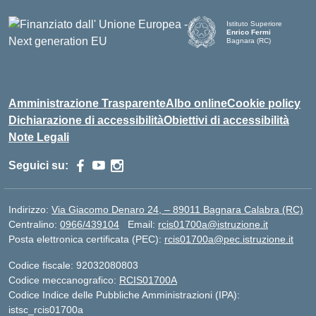
Istituto Superiore
Enrico Fermi
Bagnara (RC)
— Visita la pagina iniziale d
Amministrazione Trasparente
Albo online
Cookie policy
Dichiarazione di accessibilità
Obiettivi di accessibilità
Note Legali
Seguici su:
Indirizzo:
Via Giacomo Denaro 24, – 89011 Bagnara Calabra (RC)
Centralino:
0966/439104
Email:
rcis01700a@istruzione.it
Posta elettronica certificata (PEC):
rcis01700a@pec.istruzione.it
Codice fiscale: 92032080803
Codice meccanografico:
RCIS01700A
Codice Indice delle Pubbliche Amministrazioni (IPA):
istsc_rcis01700a