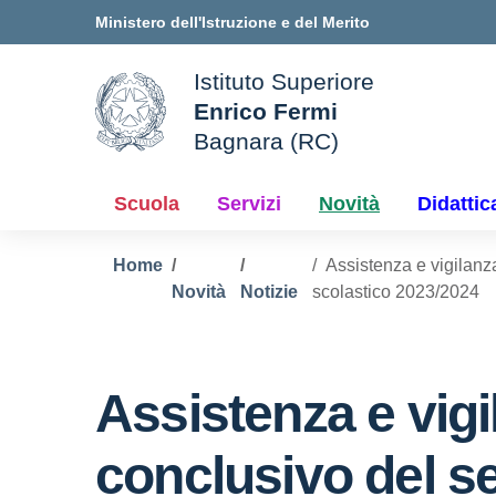
Vai ai contenuti
Vai al menu di navigazione
Vai al footer
Ministero dell'Istruzione e del Merito
Istituto Superiore
Enrico Fermi
ale della scuola
Bagnara (RC)
— Visita la pagina iniziale d
Scuola
Servizi
Novità
Didattic
Home
Assistenza e vigilanza
Novità
Notizie
scolastico 2023/2024
Assistenza e vigi
conclusivo del se