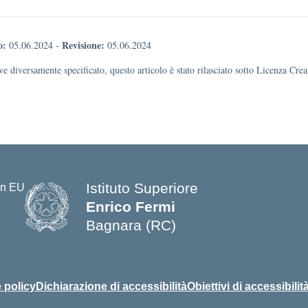
o:
Revisione:
05.06.2024
-
05.06.2024
e diversamente specificato, questo articolo è stato rilasciato sotto Licenza Cr
Istituto Superiore
Enrico Fermi
Bagnara (RC)
— Visita la pagina iniziale della s
 policy
Dichiarazione di accessibilità
Obiettivi di accessibilit