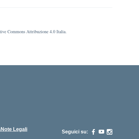
eative Commons Attribuzione 4.0 Italia.
cuola
à
Note Legali
Seguici su: