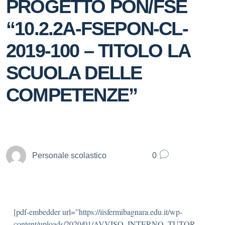
PROGETTO PON/FSE
“10.2.2A-FSEPON-CL-
2019-100 – TITOLO LA
SCUOLA DELLE
COMPETENZE”
Personale scolastico
0
[pdf-embedder url=”https://iisfermibagnara.edu.it/wp-
content/uploads/2020/01/AVVISO_INTERNO_TUTOR-