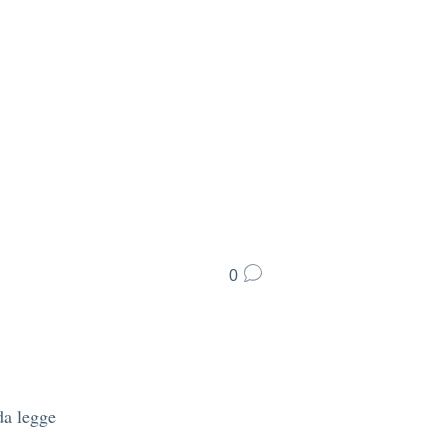
0
da legge