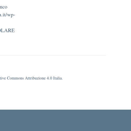
enco
u.it/wp-
COLARE
eative Commons Attribuzione 4.0 Italia.