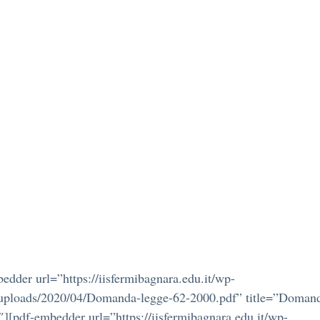
edder url=”https://iisfermibagnara.edu.it/wp-
/uploads/2020/04/Domanda-legge-62-2000.pdf” title=”Doman
][pdf-embedder url=”https://iisfermibagnara.edu.it/wp-