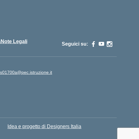
cuola
à
Note Legali
Seguici su:
is01700a@pec.istruzione.it
Idea e progetto di Designers Italia