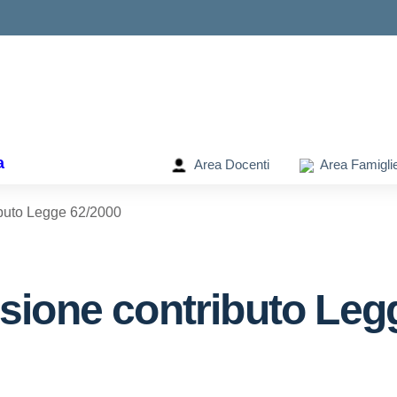
ella scuola
a
Area Docenti
Area Famigli
buto Legge 62/2000
sione contributo Leg