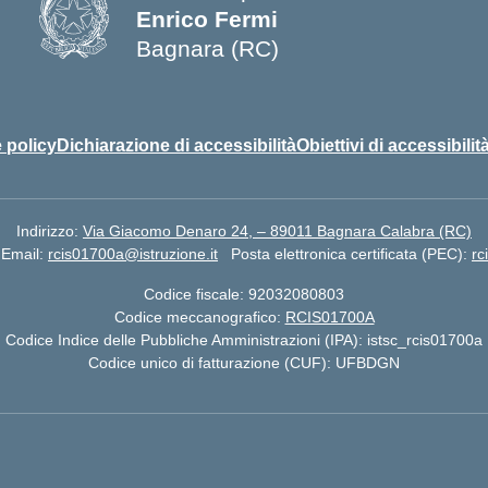
Enrico Fermi
Bagnara (RC)
— Visita la pagina iniziale della s
 policy
Dichiarazione di accessibilità
Obiettivi di accessibilit
Indirizzo:
Via Giacomo Denaro 24, – 89011 Bagnara Calabra (RC)
Email:
rcis01700a@istruzione.it
Posta elettronica certificata (PEC):
rc
Codice fiscale: 92032080803
Codice meccanografico:
RCIS01700A
Codice Indice delle Pubbliche Amministrazioni (IPA): istsc_rcis01700a
Codice unico di fatturazione (CUF): UFBDGN