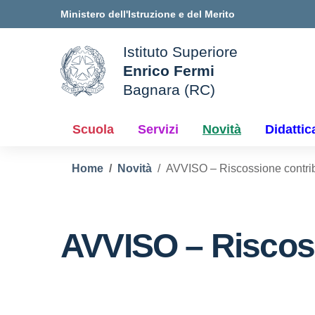
Vai ai contenuti
Vai al menu di navigazione
Vai al footer
Ministero dell'Istruzione e del Merito
Istituto Superiore
Enrico Fermi
ale della scuola
Bagnara (RC)
— Visita la pagina iniziale d
Scuola
Servizi
Novità
Didattic
Home
Novità
AVVISO – Riscossione contri
AVVISO – Riscos