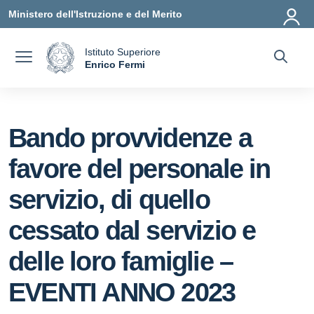
Vai ai contenuti
Vai al menu di navigazione
Vai al footer
Ministero dell'Istruzione e del Merito
Istituto Superiore
a
Enrico Fermi
— Visita la pagina iniziale della scuola
Bando provvidenze a
favore del personale in
servizio, di quello
cessato dal servizio e
delle loro famiglie –
EVENTI ANNO 2023