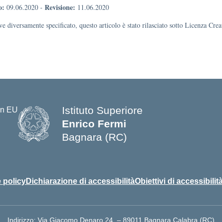
o:
Revisione:
09.06.2020
-
11.06.2020
e diversamente specificato, questo articolo è stato rilasciato sotto Licenza Cr
Istituto Superiore
Enrico Fermi
Bagnara (RC)
— Visita la pagina iniziale della s
 policy
Dichiarazione di accessibilità
Obiettivi di accessibilit
Indirizzo:
Via Giacomo Denaro 24, – 89011 Bagnara Calabra (RC)