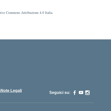
eative Commons Attribuzione 4.0 Italia.
cuola
à
Note Legali
Seguici su: