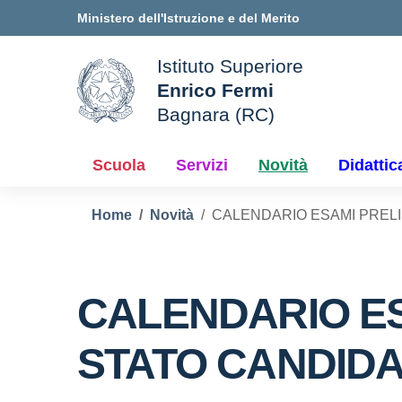
Vai ai contenuti
Vai al menu di navigazione
Vai al footer
Ministero dell'Istruzione e del Merito
Istituto Superiore
Enrico Fermi
ale della scuola
Bagnara (RC)
— Visita la pagina iniziale d
Scuola
Servizi
Novità
Didattic
Home
Novità
CALENDARIO ESAMI PRELIM
CALENDARIO ES
STATO CANDIDAT