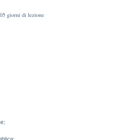
5 giorni di lezione
ne;
blica;