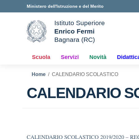
Vai ai contenuti
Vai al menu di navigazione
Vai al footer
Ministero dell'Istruzione e del Merito
Istituto Superiore
Enrico Fermi
ale della scuola
Bagnara (RC)
— Visita la pagina iniziale d
Scuola
Servizi
Novità
Didattic
Home
CALENDARIO SCOLASTICO
CALENDARIO S
CALENDARIO SCOLASTICO 2019/2020 – R