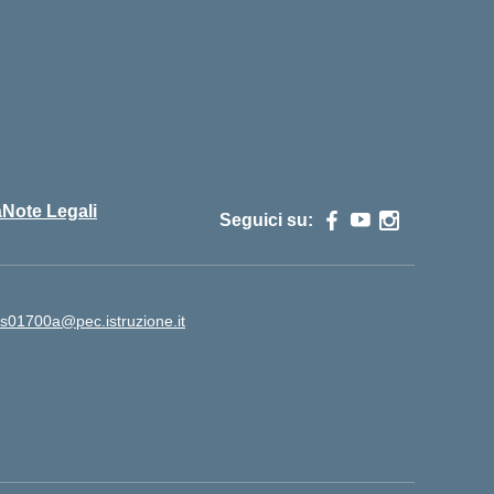
cuola
à
Note Legali
Seguici su:
is01700a@pec.istruzione.it