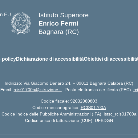
Istituto Superiore
Enrico Fermi
Bagnara (RC)
— Visita la pagina iniziale della s
 policy
Dichiarazione di accessibilità
Obiettivi di accessibilit
Indirizzo:
Via Giacomo Denaro 24, – 89011 Bagnara Calabra (RC)
Email:
rcis01700a@istruzione.it
Posta elettronica certificata (PEC):
rc
Codice fiscale: 92032080803
Codice meccanografico:
RCIS01700A
Codice Indice delle Pubbliche Amministrazioni (IPA): istsc_rcis01700a
Codice unico di fatturazione (CUF): UFBDGN