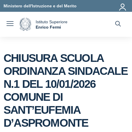
Vai ai contenuti
Vai al menu di navigazione
Vai al footer
Ministero dell'Istruzione e del Merito
Istituto Superiore
a
Enrico Fermi
— Visita la pagina iniziale della scuola
CHIUSURA SCUOLA
ORDINANZA SINDACALE
N.1 DEL 10/01/2026
COMUNE DI
SANT’EUFEMIA
D’ASPROMONTE