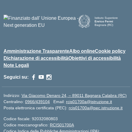
Istituto Superiore
Enrico Fermi
Bagnara (RC)
— Visita la pagina iniziale d
Amministrazione Trasparente
Albo online
Cookie policy
Dichiarazione di accessibilità
Obiettivi di accessibilità
Note Legali
Seguici su:
Indirizzo:
Via Giacomo Denaro 24, – 89011 Bagnara Calabra (RC)
Centralino:
0966/439104
Email:
rcis01700a@istruzione.it
Posta elettronica certificata (PEC):
rcis01700a@pec.istruzione.it
Codice fiscale: 92032080803
Codice meccanografico:
RCIS01700A
Codice Indice delle Pubbliche Amministrazioni (IPA):