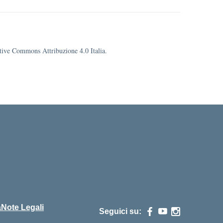
eative Commons Attribuzione 4.0 Italia.
cuola
à
Note Legali
Seguici su: