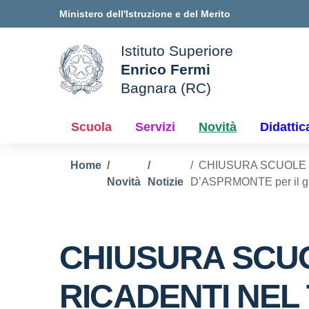
Vai ai contenuti
Vai al menu di navigazione
Vai al footer
Ministero dell'Istruzione e del Merito
Istituto Superiore
Enrico Fermi
ale della scuola
Bagnara (RC)
— Visita la pagina iniziale d
Scuola
Servizi
Novità
Didattic
Home
CHIUSURA SCUOLE D
Novità
Notizie
D’ASPRMONTE per il gi
CHIUSURA SCUO
RICADENTI NEL