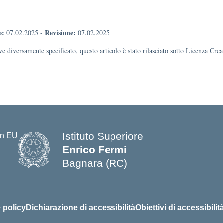
o:
Revisione:
07.02.2025
-
07.02.2025
e diversamente specificato, questo articolo è stato rilasciato sotto Licenza Cr
Istituto Superiore
Enrico Fermi
Bagnara (RC)
— Visita la pagina iniziale della s
 policy
Dichiarazione di accessibilità
Obiettivi di accessibilit