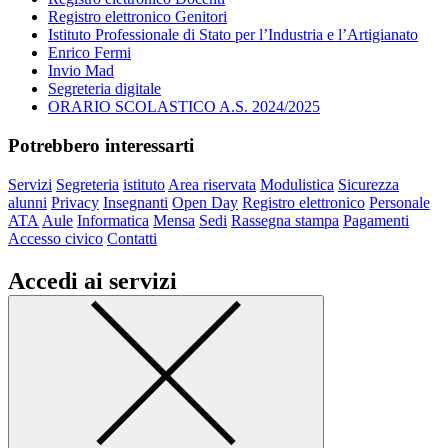
Registro elettronico Genitori
Istituto Professionale di Stato per l’Industria e l’Artigianato
Enrico Fermi
Invio Mad
Segreteria digitale
ORARIO SCOLASTICO A.S. 2024/2025
Potrebbero interessarti
Servizi
Segreteria
istituto
Area riservata
Modulistica
Sicurezza
alunni
Privacy
Insegnanti
Open Day
Registro elettronico
Personale
ATA
Aule
Informatica
Mensa
Sedi
Rassegna stampa
Pagamenti
Accesso civico
Contatti
Accedi ai servizi