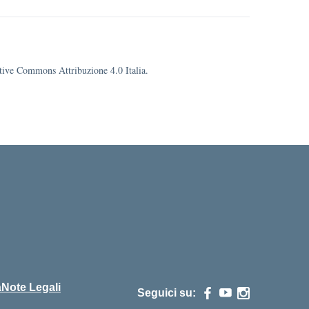
eative Commons Attribuzione 4.0 Italia.
cuola
à
Note Legali
Seguici su: