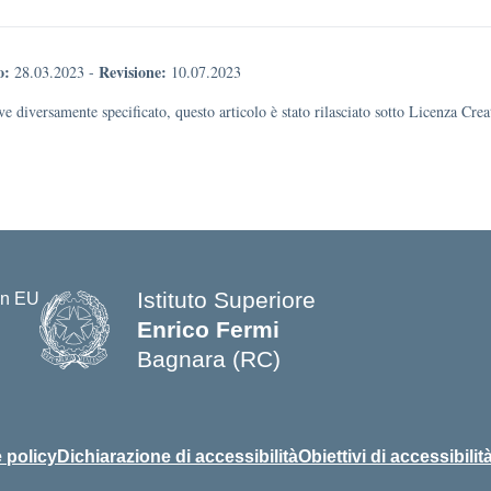
o:
Revisione:
28.03.2023
-
10.07.2023
e diversamente specificato, questo articolo è stato rilasciato sotto Licenza Cr
Istituto Superiore
Enrico Fermi
Bagnara (RC)
— Visita la pagina iniziale della s
 policy
Dichiarazione di accessibilità
Obiettivi di accessibilit