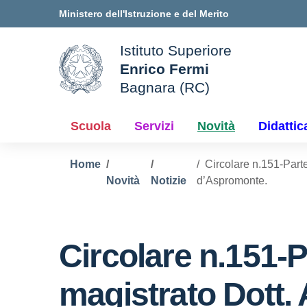
Vai ai contenuti
Vai al menu di navigazione
Vai al footer
Ministero dell'Istruzione e del Merito
Istituto Superiore
Enrico Fermi
ale della scuola
Bagnara (RC)
— Visita la pagina iniziale d
Scuola
Servizi
Novità
Didattic
Home
Circolare n.151-Parte
Novità
Notizie
d’Aspromonte.
Circolare n.151-P
magistrato Dott. 