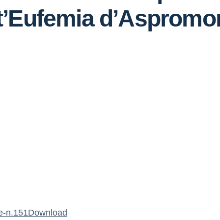
t’Eufemia d’Aspromon
re-n.151
Download