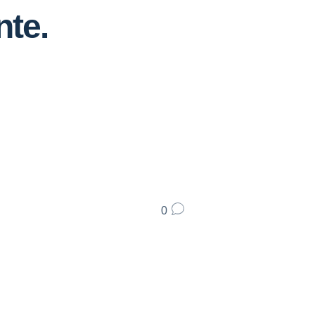
te.
0