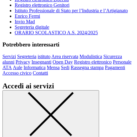
Registro elettronico Genitori
Istituto Professionale di Stato per l’Industria e l’Artigianato
Enrico Fermi
Invio Mad
Segreteria digitale
ORARIO SCOLASTICO A.S. 2024/2025
Potrebbero interessarti
Servizi
Segreteria
istituto
Area riservata
Modulistica
Sicurezza
alunni
Privacy
Insegnanti
Open Day
Registro elettronico
Personale
ATA
Aule
Informatica
Mensa
Sedi
Rassegna stampa
Pagamenti
Accesso civico
Contatti
Accedi ai servizi