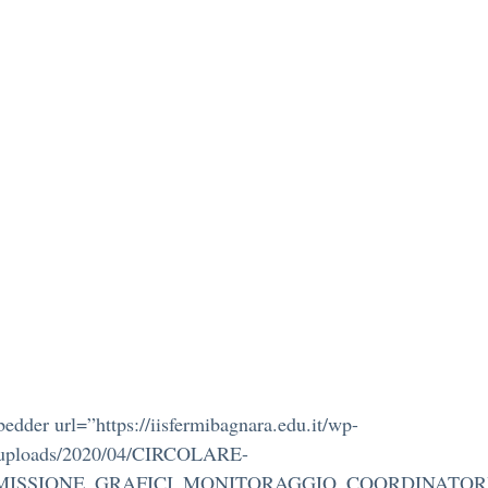
edder url=”https://iisfermibagnara.edu.it/wp-
/uploads/2020/04/CIRCOLARE-
ISSIONE_GRAFICI_MONITORAGGIO_COORDINATORI_D.