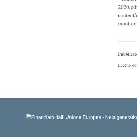
2020.pdf
content/
monitora
Pubblicat
Eccetto dov