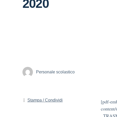
2020
Personale scolastico
Stampa / Condividi
[pdf-emb
content
_TRASM