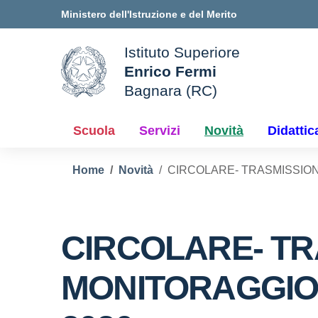
Vai ai contenuti
Vai al menu di navigazione
Vai al footer
Ministero dell'Istruzione e del Merito
Istituto Superiore
Enrico Fermi
ale della scuola
Bagnara (RC)
— Visita la pagina iniziale d
Scuola
Servizi
Novità
Didattic
Home
Novità
CIRCOLARE- TRASMISSIONE
CIRCOLARE- TR
MONITORAGGIO C