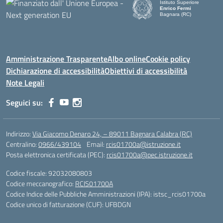
Istituto Superiore
Enrico Fermi
Bagnara (RC)
— Visita la pagina iniziale d
Amministrazione Trasparente
Albo online
Cookie policy
Dichiarazione di accessibilità
Obiettivi di accessibilità
Note Legali
Seguici su:
Indirizzo:
Via Giacomo Denaro 24, – 89011 Bagnara Calabra (RC)
Centralino:
0966/439104
Email:
rcis01700a@istruzione.it
Posta elettronica certificata (PEC):
rcis01700a@pec.istruzione.it
Codice fiscale: 92032080803
Codice meccanografico:
RCIS01700A
Codice Indice delle Pubbliche Amministrazioni (IPA): istsc_rcis01700a
Codice unico di fatturazione (CUF): UFBDGN