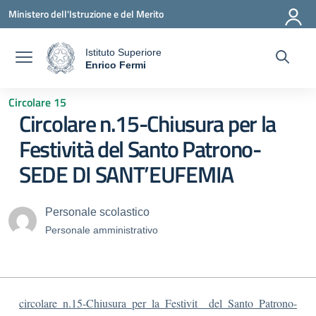
Vai ai contenuti
Vai al menu di navigazione
Vai al footer
Ministero dell'Istruzione e del Merito
Istituto Superiore
a
Enrico Fermi
— Visita la pagina iniziale della scuola
Circolare 15
Circolare n.15-Chiusura per la
Festività del Santo Patrono-
SEDE DI SANT’EUFEMIA
Personale scolastico
Personale amministrativo
circolare_n.15-Chiusura_per_la_Festivit__del_Santo_Patrono-