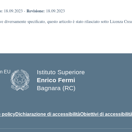
o:
Revisione:
18.09.2023
-
18.09.2023
e diversamente specificato, questo articolo è stato rilasciato sotto Licenza Cr
Istituto Superiore
Enrico Fermi
Bagnara (RC)
— Visita la pagina iniziale della s
 policy
Dichiarazione di accessibilità
Obiettivi di accessibilit