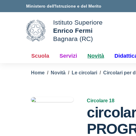
Vai ai contenuti
Vai al menu di navigazione
Vai al footer
Ministero dell'Istruzione e del Merito
Istituto Superiore
Enrico Fermi
ale della scuola
Bagnara (RC)
— Visita la pagina iniziale d
Scuola
Servizi
Novità
Didattic
Home
Novità
Le circolari
Circolari per 
Circolare 18
circolar
PROG