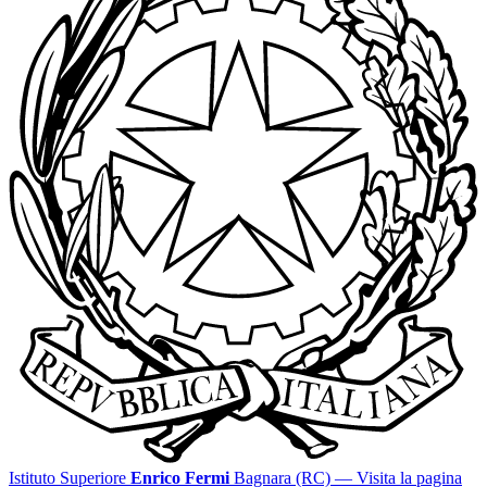
Istituto Superiore
Enrico Fermi
Bagnara (RC)
— Visita la pagina