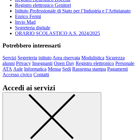
Registro elettronico Genitori
Istituto Professionale di Stato per l’Industria e l’Artigianato
Enrico Fermi
Invio Mad
Segreteria digitale
ORARIO SCOLASTICO A.S. 2024/2025
Potrebbero interessarti
Servizi
Segreteria
istituto
Area riservata
Modulistica
Sicurezza
alunni
Privacy
Insegnanti
Open Day
Registro elettronico
Personale
ATA
Aule
Informatica
Mensa
Sedi
Rassegna stampa
Pagamenti
Accesso civico
Contatti
Accedi ai servizi