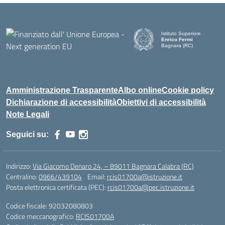
Istituto Superiore
Enrico Fermi
Bagnara (RC)
— Visita la pagina iniziale d
Amministrazione Trasparente
Albo online
Cookie policy
Dichiarazione di accessibilità
Obiettivi di accessibilità
Note Legali
Seguici su:
Indirizzo:
Via Giacomo Denaro 24, – 89011 Bagnara Calabra (RC)
Centralino:
0966/439104
Email:
rcis01700a@istruzione.it
Posta elettronica certificata (PEC):
rcis01700a@pec.istruzione.it
Codice fiscale: 92032080803
Codice meccanografico:
RCIS01700A