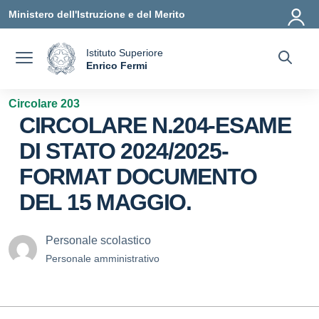
Vai ai contenuti
Vai al menu di navigazione
Vai al footer
Ministero dell'Istruzione e del Merito
Istituto Superiore
a
Enrico Fermi
— Visita la pagina iniziale della scuola
Circolare 203
CIRCOLARE N.204-ESAME
DI STATO 2024/2025-
FORMAT DOCUMENTO
DEL 15 MAGGIO.
Personale scolastico
Personale amministrativo