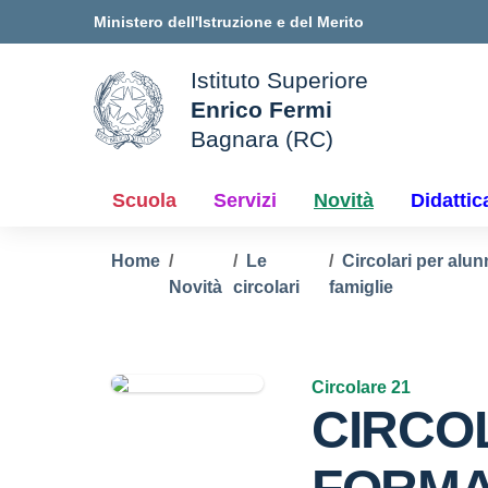
Vai ai contenuti
Vai al menu di navigazione
Vai al footer
Ministero dell'Istruzione e del Merito
Istituto Superiore
Enrico Fermi
ale della scuola
Bagnara (RC)
— Visita la pagina iniziale d
Scuola
Servizi
Novità
Didattic
Home
Le
Circolari per alun
Novità
circolari
famiglie
Circolare 21
CIRCOL