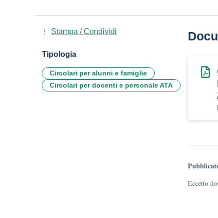
Stampa / Condividi
Docu
Tipologia
Circolari per alunni e famiglie
Circolari per docenti e personale ATA
Pubblicat
Eccetto dov