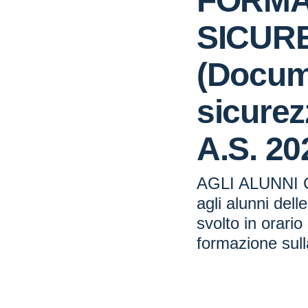
FORMA
SICUR
(Docum
sicurez
A.S. 20
AGLI ALUNNI 
agli alunni dell
svolto in orario
formazione sull