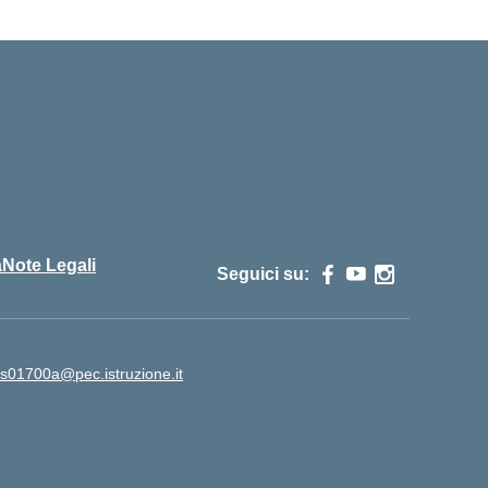
cuola
à
Note Legali
Seguici su:
is01700a@pec.istruzione.it