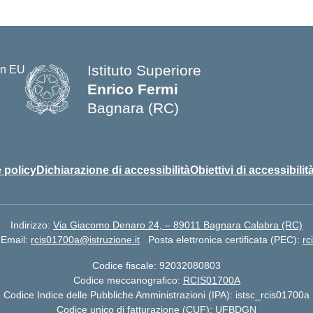
Istituto Superiore
Enrico Fermi
Bagnara (RC)
— Visita la pagina iniziale della s
 policy
Dichiarazione di accessibilità
Obiettivi di accessibilit
Indirizzo:
Via Giacomo Denaro 24, – 89011 Bagnara Calabra (RC)
Email:
rcis01700a@istruzione.it
Posta elettronica certificata (PEC):
rc
Codice fiscale: 92032080803
Codice meccanografico:
RCIS01700A
Codice Indice delle Pubbliche Amministrazioni (IPA): istsc_rcis01700a
Codice unico di fatturazione (CUF): UFBDGN