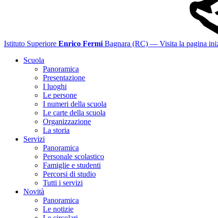
Istituto Superiore
Enrico Fermi
Bagnara (RC)
— Visita la pagina ini
Scuola
Panoramica
Presentazione
I luoghi
Le persone
I numeri della scuola
Le carte della scuola
Organizzazione
La storia
Servizi
Panoramica
Personale scolastico
Famiglie e studenti
Percorsi di studio
Tutti i servizi
Novità
Panoramica
Le notizie
Le circolari