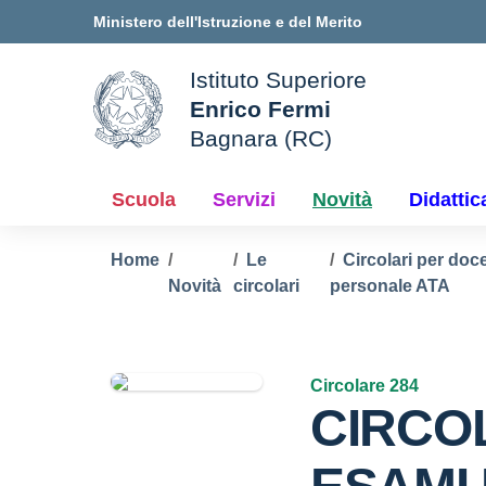
Vai ai contenuti
Vai al menu di navigazione
Vai al footer
Ministero dell'Istruzione e del Merito
Istituto Superiore
Enrico Fermi
ale della scuola
Bagnara (RC)
— Visita la pagina iniziale d
Scuola
Servizi
Novità
Didattic
Home
Le
Circolari per doce
Novità
circolari
personale ATA
Circolare 284
CIRCOL