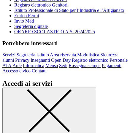
Registro elettronico Genitori
Istituto Professionale di Stato per l’Industria e l’Artigianato
Enrico Fermi
Invio Mad
Segreteria digitale
ORARIO SCOLASTICO A.S. 2024/2025
Potrebbero interessarti
Servizi
Segreteria
istituto
Area riservata
Modulistica
Sicurezza
alunni
Privacy
Insegnanti
Open Day
Registro elettronico
Personale
ATA
Aule
Informatica
Mensa
Sedi
Rassegna stampa
Pagamenti
Accesso civico
Contatti
Accedi ai servizi