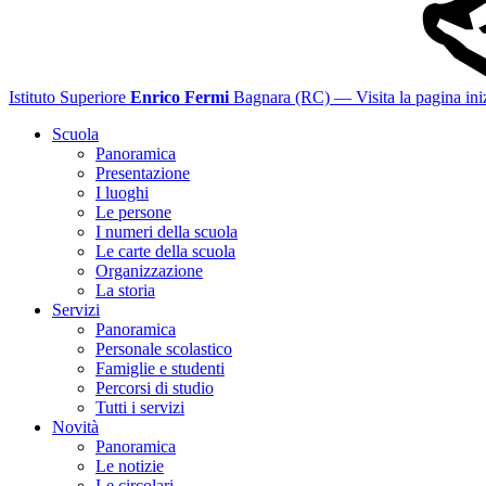
Istituto Superiore
Enrico Fermi
Bagnara (RC)
— Visita la pagina ini
Scuola
Panoramica
Presentazione
I luoghi
Le persone
I numeri della scuola
Le carte della scuola
Organizzazione
La storia
Servizi
Panoramica
Personale scolastico
Famiglie e studenti
Percorsi di studio
Tutti i servizi
Novità
Panoramica
Le notizie
Le circolari