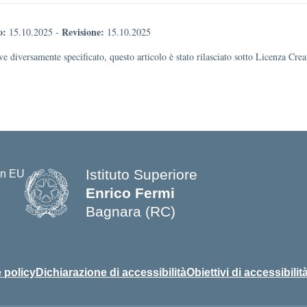
o:
Revisione:
15.10.2025
-
15.10.2025
e diversamente specificato, questo articolo è stato rilasciato sotto Licenza Cr
Istituto Superiore
Enrico Fermi
Bagnara (RC)
— Visita la pagina iniziale della s
 policy
Dichiarazione di accessibilità
Obiettivi di accessibilit