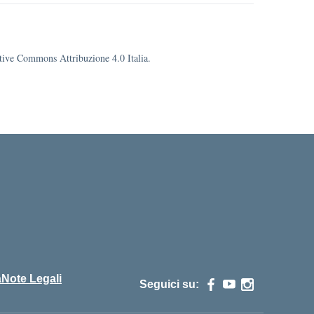
eative Commons Attribuzione 4.0 Italia.
cuola
à
Note Legali
Seguici su: