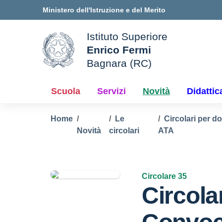
Vai ai contenuti
Vai al menu di navigazione
Vai al footer
Ministero dell'Istruzione e del Merito
Istituto Superiore
Enrico Fermi
ale della scuola
Bagnara (RC)
— Visita la pagina iniziale d
Scuola
Servizi
Novità
Didattic
Home
Le
Circolari per d
Novità
circolari
ATA
Circolare 35
Circola