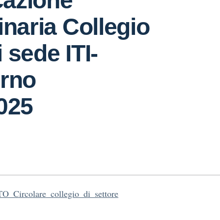
azione
inaria Collegio
 sede ITI-
orno
025
_Circolare_collegio_di_settore