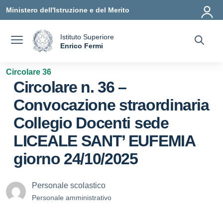
Vai ai contenuti
Vai al menu di navigazione
Vai al footer
Ministero dell'Istruzione e del Merito
Istituto Superiore
a
Enrico Fermi
— Visita la pagina iniziale della scuola
Circolare 36
Circolare n. 36 –
Convocazione straordinaria
Collegio Docenti sede
LICEALE SANT’ EUFEMIA
giorno 24/10/2025
Personale scolastico
Personale amministrativo