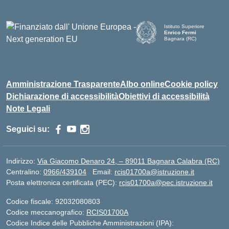
Istituto Superiore
Enrico Fermi
Bagnara (RC)
— Visita la pagina iniziale d
Amministrazione Trasparente
Albo online
Cookie policy
Dichiarazione di accessibilità
Obiettivi di accessibilità
Note Legali
Seguici su:
Indirizzo:
Via Giacomo Denaro 24, – 89011 Bagnara Calabra (RC)
Centralino:
0966/439104
Email:
rcis01700a@istruzione.it
Posta elettronica certificata (PEC):
rcis01700a@pec.istruzione.it
Codice fiscale: 92032080803
Codice meccanografico:
RCIS01700A
Codice Indice delle Pubbliche Amministrazioni (IPA):