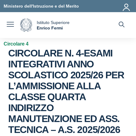
Vai ai contenuti
Vai al menu di navigazione
Vai al footer
Ministero dell'Istruzione e del Merito
Istituto Superiore
a
Enrico Fermi
— Visita la pagina iniziale della scuola
Circolare 4
CIRCOLARE N. 4-ESAMI
INTEGRATIVI ANNO
SCOLASTICO 2025/26 PER
L’AMMISSIONE ALLA
CLASSE QUARTA
INDIRIZZO
MANUTENZIONE ED ASS.
TECNICA – A.S. 2025/2026