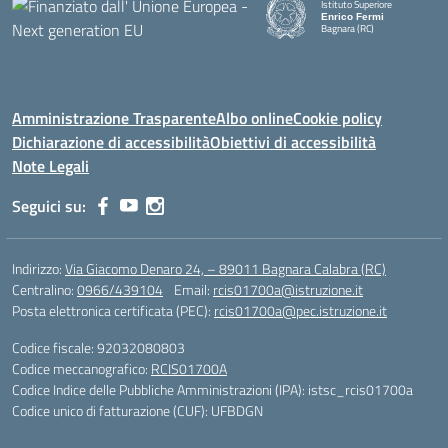
Istituto Superiore
Enrico Fermi
Bagnara (RC)
— Visita la pagina iniziale della
Amministrazione Trasparente
Albo online
Cookie policy
Dichiarazione di accessibilità
Obiettivi di accessibilità
Note Legali
Seguici su:
Indirizzo:
Via Giacomo Denaro 24, – 89011 Bagnara Calabra (RC)
Centralino:
0966/439104
Email:
rcis01700a@istruzione.it
Posta elettronica certificata (PEC):
rcis01700a@pec.istruzione.it
Codice fiscale: 92032080803
Codice meccanografico:
RCIS01700A
Codice Indice delle Pubbliche Amministrazioni (IPA): istsc_rcis01700a
Codice unico di fatturazione (CUF): UFBDGN