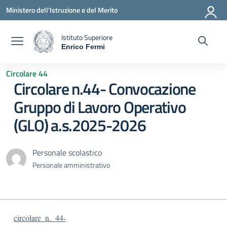
Vai ai contenuti
Vai al menu di navigazione
Vai al footer
Ministero dell'Istruzione e del Merito
Istituto Superiore
Enrico Fermi
— Visita la pagina iniziale della scuola
Circolare 44
Circolare n.44- Convocazione
Gruppo di Lavoro Operativo
(GLO) a.s.2025-2026
Personale scolastico
Personale amministrativo
circolare_n._44-