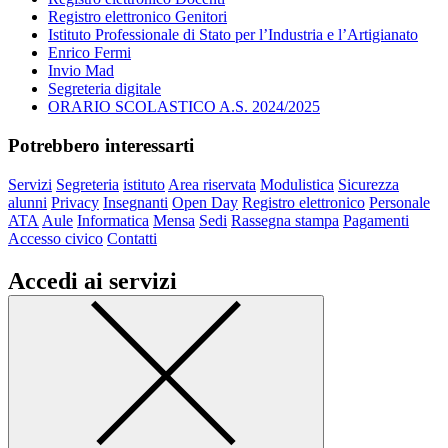
Registro elettronico Genitori
Istituto Professionale di Stato per l’Industria e l’Artigianato
Enrico Fermi
Invio Mad
Segreteria digitale
ORARIO SCOLASTICO A.S. 2024/2025
Potrebbero interessarti
Servizi
Segreteria
istituto
Area riservata
Modulistica
Sicurezza
alunni
Privacy
Insegnanti
Open Day
Registro elettronico
Personale
ATA
Aule
Informatica
Mensa
Sedi
Rassegna stampa
Pagamenti
Accesso civico
Contatti
Accedi ai servizi