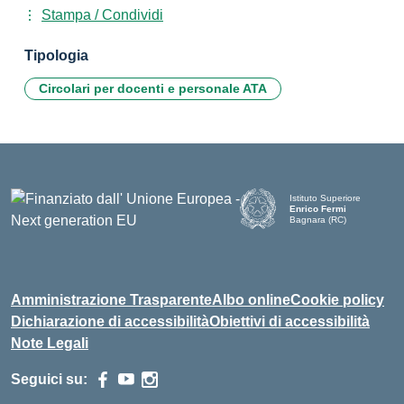
Stampa / Condividi
Tipologia
Circolari per docenti e personale ATA
Istituto Superiore
Enrico Fermi
Bagnara (RC)
— Visita la pagina iniziale d
Amministrazione Trasparente
Albo online
Cookie policy
Dichiarazione di accessibilità
Obiettivi di accessibilità
Note Legali
Seguici su: