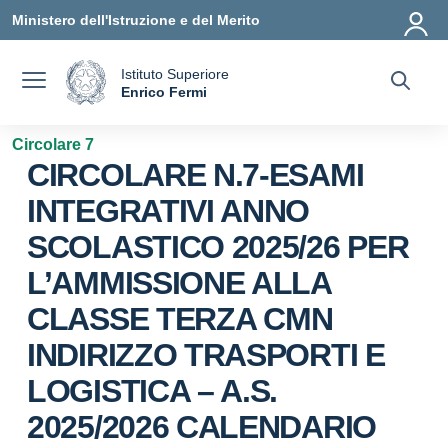
Vai ai contenuti
Vai al menu di navigazione
Vai al footer
Ministero dell'Istruzione e del Merito
Istituto Superiore
a
Enrico Fermi
— Visita la pagina iniziale della scuola
Circolare 7
CIRCOLARE N.7-ESAMI
INTEGRATIVI ANNO
SCOLASTICO 2025/26 PER
L’AMMISSIONE ALLA
CLASSE TERZA CMN
INDIRIZZO TRASPORTI E
LOGISTICA – A.S.
2025/2026 CALENDARIO