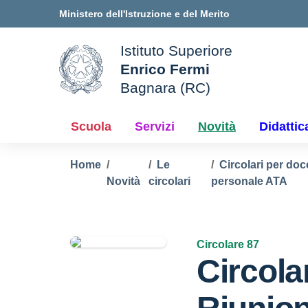
Vai ai contenuti
Vai al menu di navigazione
Vai al footer
Ministero dell'Istruzione e del Merito
Istituto Superiore
Enrico Fermi
ale della scuola
Bagnara (RC)
— Visita la pagina iniziale d
Scuola
Servizi
Novità
Didattic
Home
Le
Circolari per doc
Novità
circolari
personale ATA
Circolare 87
Circola