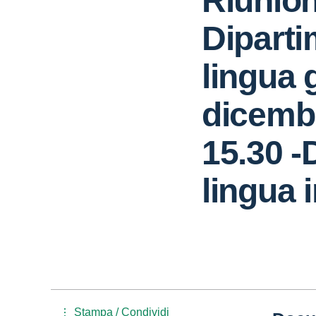
Riunio
Diparti
lingua 
dicemb
15.30 -
lingua 
Stampa / Condividi