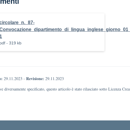
menti
circolare_n._87-
Convocazione_dipartimento_di_lingua_inglese_giorno_01
1
pdf - 319 kb
o:
Revisione:
29.11.2023
-
29.11.2023
e diversamente specificato, questo articolo è stato rilasciato sotto Licenza Cr