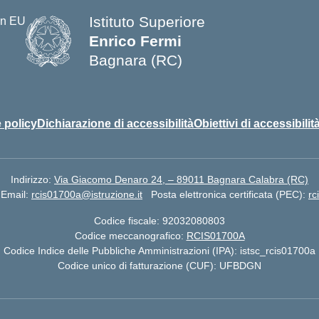
Istituto Superiore
Enrico Fermi
Bagnara (RC)
— Visita la pagina iniziale della s
 policy
Dichiarazione di accessibilità
Obiettivi di accessibilit
Indirizzo:
Via Giacomo Denaro 24, – 89011 Bagnara Calabra (RC)
Email:
rcis01700a@istruzione.it
Posta elettronica certificata (PEC):
rc
Codice fiscale: 92032080803
Codice meccanografico:
RCIS01700A
Codice Indice delle Pubbliche Amministrazioni (IPA): istsc_rcis01700a
Codice unico di fatturazione (CUF): UFBDGN