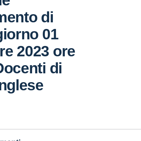
ne
mento di
giorno 01
re 2023 ore
Docenti di
inglese