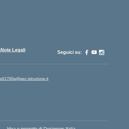
cuola
à
Note Legali
Seguici su:
is01700a@pec.istruzione.it
Idea e progetto di Designers Italia