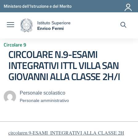
Vai ai contenuti
Vai al menu di navigazione
Vai al footer
Ministero dell'Istruzione e del Merito
Istituto Superiore
a
Enrico Fermi
— Visita la pagina iniziale della scuola
Circolare 9
CIRCOLARE N.9-ESAMI
INTEGRATIVI ITTL VILLA SAN
GIOVANNI ALLA CLASSE 2H/I
Personale scolastico
Personale amministrativo
circolaren.9-ESAMI_INTEGRATIVI ALLA CLASSE 2H