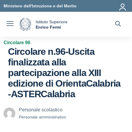
Vai ai contenuti
Vai al menu di navigazione
Vai al footer
Ministero dell'Istruzione e del Merito
Istituto Superiore
a
Enrico Fermi
— Visita la pagina iniziale della scuola
Circolare 96
Circolare n.96-Uscita
finalizzata alla
partecipazione alla XIII
edizione di OrientaCalabria
-ASTERCalabria
Personale scolastico
Personale amministrativo