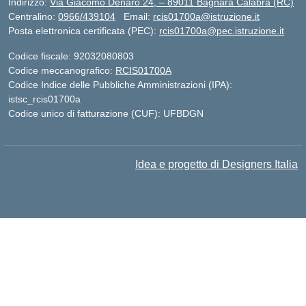
Indirizzo:
Via Giacomo Denaro 24, – 89011 Bagnara Calabra (RC)
Centralino:
0966/439104
Email:
rcis01700a@istruzione.it
Posta elettronica certificata (PEC):
rcis01700a@pec.istruzione.it
Codice fiscale: 92032080803
Codice meccanografico:
RCIS01700A
Codice Indice delle Pubbliche Amministrazioni (IPA):
istsc_rcis01700a
Codice unico di fatturazione (CUF): UFBDGN
Idea e progetto di Designers Italia