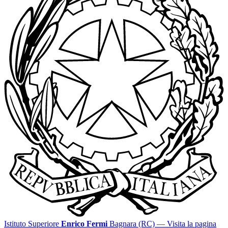
Istituto Superiore
Enrico Fermi
Bagnara (RC)
— Visita la pagina