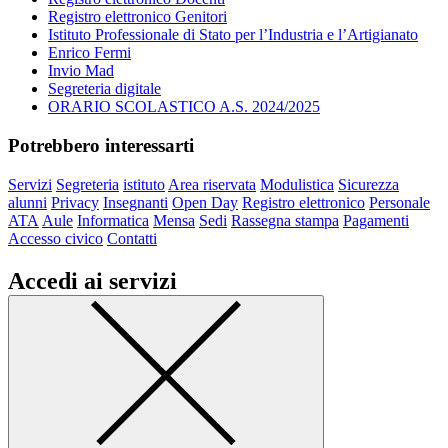
Registro elettronico Genitori
Istituto Professionale di Stato per l’Industria e l’Artigianato
Enrico Fermi
Invio Mad
Segreteria digitale
ORARIO SCOLASTICO A.S. 2024/2025
Potrebbero interessarti
Servizi
Segreteria
istituto
Area riservata
Modulistica
Sicurezza
alunni
Privacy
Insegnanti
Open Day
Registro elettronico
Personale
ATA
Aule
Informatica
Mensa
Sedi
Rassegna stampa
Pagamenti
Accesso civico
Contatti
Accedi ai servizi