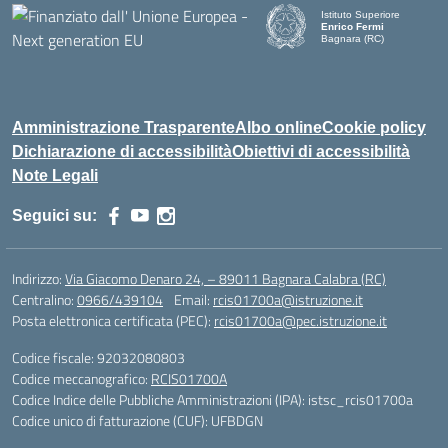
Istituto Superiore
Enrico Fermi
Bagnara (RC)
— Visita la pagina iniziale d
Amministrazione Trasparente
Albo online
Cookie policy
Dichiarazione di accessibilità
Obiettivi di accessibilità
Note Legali
Seguici su:
Indirizzo:
Via Giacomo Denaro 24, – 89011 Bagnara Calabra (RC)
Centralino:
0966/439104
Email:
rcis01700a@istruzione.it
Posta elettronica certificata (PEC):
rcis01700a@pec.istruzione.it
Codice fiscale: 92032080803
Codice meccanografico:
RCIS01700A
Codice Indice delle Pubbliche Amministrazioni (IPA): istsc_rcis01700a
Codice unico di fatturazione (CUF): UFBDGN