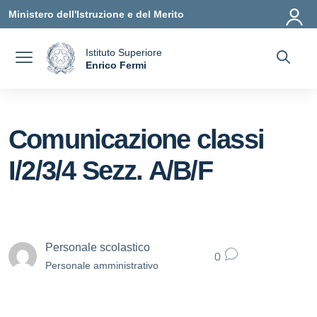
Vai ai contenuti
Vai al menu di navigazione
Vai al footer
Ministero dell'Istruzione e del Merito
Istituto Superiore
a
Enrico Fermi
— Visita la pagina iniziale della scuola
Comunicazione classi
I/2/3/4 Sezz. A/B/F
Personale scolastico
0
Personale amministrativo