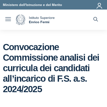
Vai ai contenuti
Vai al menu di navigazione
Vai al footer
Ministero dell'Istruzione e del Merito
Istituto Superiore
a
Enrico Fermi
— Visita la pagina iniziale della scuola
Convocazione
Commissione analisi dei
curricula dei candidati
all’incarico di F.S. a.s.
2024/2025