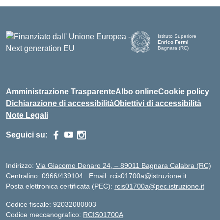
Istituto Superiore
Enrico Fermi
Bagnara (RC)
— Visita la pagina iniziale d
Amministrazione Trasparente
Albo online
Cookie policy
Dichiarazione di accessibilità
Obiettivi di accessibilità
Note Legali
Seguici su:
Indirizzo:
Via Giacomo Denaro 24, – 89011 Bagnara Calabra (RC)
Centralino:
0966/439104
Email:
rcis01700a@istruzione.it
Posta elettronica certificata (PEC):
rcis01700a@pec.istruzione.it
Codice fiscale: 92032080803
Codice meccanografico:
RCIS01700A