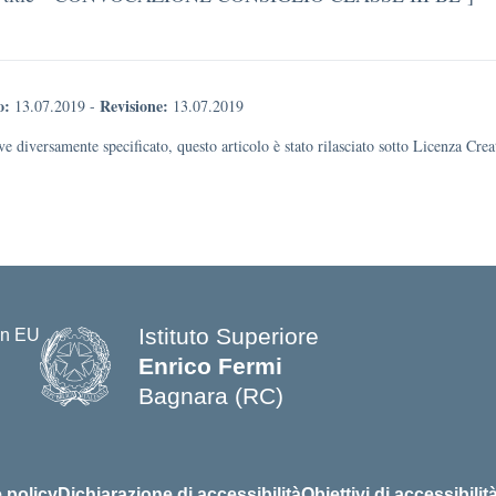
o:
Revisione:
13.07.2019
-
13.07.2019
e diversamente specificato, questo articolo è stato rilasciato sotto Licenza Cr
Istituto Superiore
Enrico Fermi
Bagnara (RC)
— Visita la pagina iniziale della s
 policy
Dichiarazione di accessibilità
Obiettivi di accessibilit