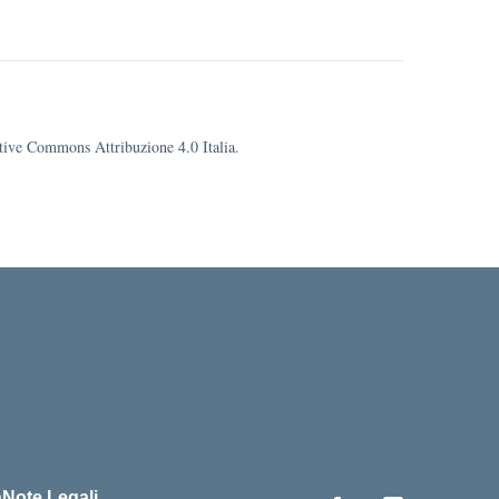
eative Commons Attribuzione 4.0 Italia.
cuola
à
Note Legali