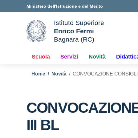
Vai ai contenuti
Vai al menu di navigazione
Vai al footer
Ministero dell'Istruzione e del Merito
Istituto Superiore
Enrico Fermi
ale della scuola
Bagnara (RC)
— Visita la pagina iniziale d
Scuola
Servizi
Novità
Didattic
Home
Novità
CONVOCAZIONE CONSIGLIO 
CONVOCAZIONE 
III BL