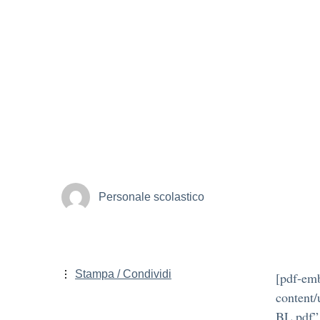
Personale scolastico
Stampa / Condividi
[pdf-emb
conten
BL.pdf