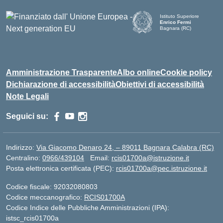
Istituto Superiore
Enrico Fermi
Bagnara (RC)
— Visita la pagina iniziale d
Amministrazione Trasparente
Albo online
Cookie policy
Dichiarazione di accessibilità
Obiettivi di accessibilità
Note Legali
Seguici su:
Indirizzo:
Via Giacomo Denaro 24, – 89011 Bagnara Calabra (RC)
Centralino:
0966/439104
Email:
rcis01700a@istruzione.it
Posta elettronica certificata (PEC):
rcis01700a@pec.istruzione.it
Codice fiscale: 92032080803
Codice meccanografico:
RCIS01700A
Codice Indice delle Pubbliche Amministrazioni (IPA):
istsc_rcis01700a