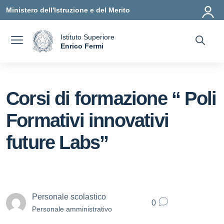
Vai ai contenuti
Vai al menu di navigazione
Vai al footer
Ministero dell'Istruzione e del Merito
Istituto Superiore
a
Enrico Fermi
— Visita la pagina iniziale della scuola
Corsi di formazione “ Poli
Formativi innovativi
future Labs”
Personale scolastico
0
Personale amministrativo