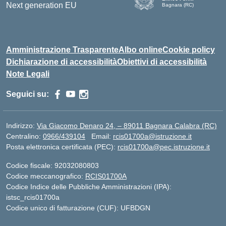
Bagnara (RC)
— Visita la pagina iniziale d
Amministrazione Trasparente
Albo online
Cookie policy
Dichiarazione di accessibilità
Obiettivi di accessibilità
Note Legali
Seguici su:
Indirizzo:
Via Giacomo Denaro 24, – 89011 Bagnara Calabra (RC)
Centralino:
0966/439104
Email:
rcis01700a@istruzione.it
Posta elettronica certificata (PEC):
rcis01700a@pec.istruzione.it
Codice fiscale: 92032080803
Codice meccanografico:
RCIS01700A
Codice Indice delle Pubbliche Amministrazioni (IPA):
istsc_rcis01700a
Codice unico di fatturazione (CUF): UFBDGN