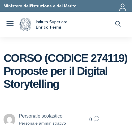
Vai ai contenuti
Vai al menu di navigazione
Vai al footer
Ministero dell'Istruzione e del Merito
Istituto Superiore
a
Enrico Fermi
— Visita la pagina iniziale della scuola
CORSO (CODICE 274119)
Proposte per il Digital
Storytelling
Personale scolastico
0
Personale amministrativo