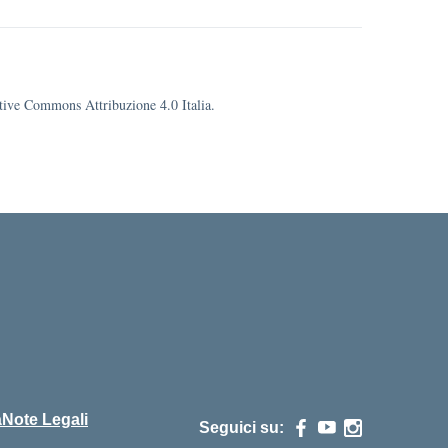
eative Commons Attribuzione 4.0 Italia.
cuola
à
Note Legali
Seguici su: