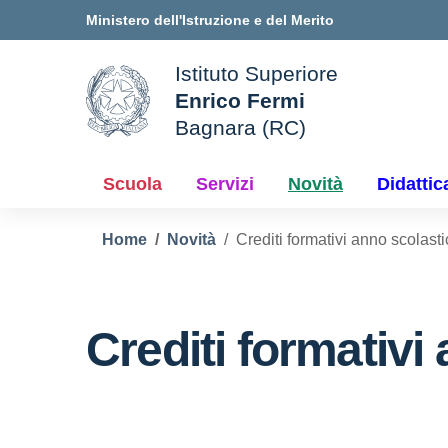
Vai ai contenuti
Vai al menu di navigazione
Vai al footer
Ministero dell'Istruzione e del Merito
Istituto Superiore
Enrico Fermi
ale della scuola
Bagnara (RC)
— Visita la pagina iniziale d
Scuola
Servizi
Novità
Didattic
Home
Novità
Crediti formativi anno scolas
Crediti formativi