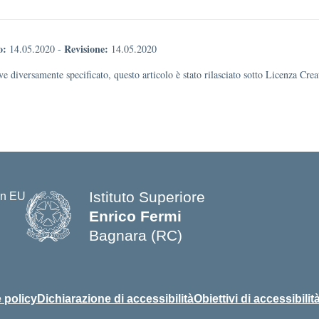
o:
Revisione:
14.05.2020
-
14.05.2020
e diversamente specificato, questo articolo è stato rilasciato sotto Licenza Cr
Istituto Superiore
Enrico Fermi
Bagnara (RC)
— Visita la pagina iniziale della s
 policy
Dichiarazione di accessibilità
Obiettivi di accessibilit