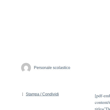
Personale scolastico
Stampa / Condividi
[pdf-emb
content/
title=”D