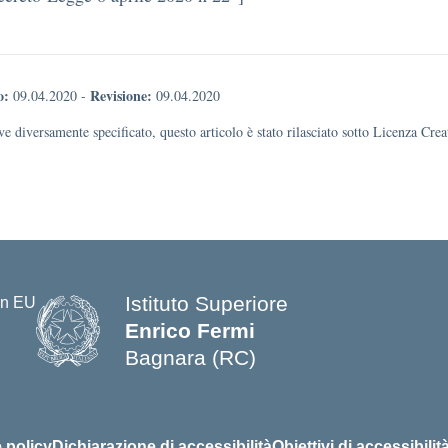
o:
Revisione:
09.04.2020
-
09.04.2020
e diversamente specificato, questo articolo è stato rilasciato sotto Licenza Cr
Istituto Superiore
Enrico Fermi
Bagnara (RC)
— Visita la pagina iniziale della s
 policy
Dichiarazione di accessibilità
Obiettivi di accessibilit