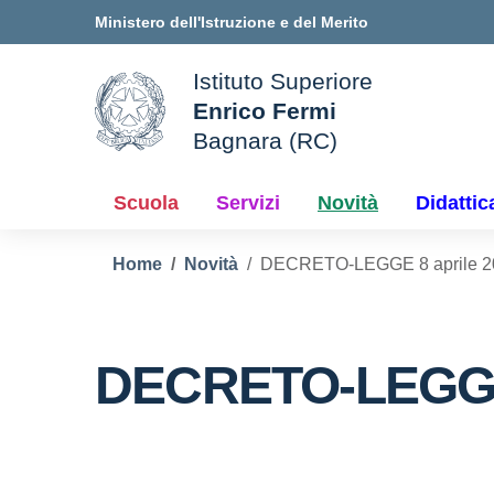
Vai ai contenuti
Vai al menu di navigazione
Vai al footer
Ministero dell'Istruzione e del Merito
Istituto Superiore
Enrico Fermi
ale della scuola
Bagnara (RC)
— Visita la pagina iniziale d
Scuola
Servizi
Novità
Didattic
Home
Novità
DECRETO-LEGGE 8 aprile 20
DECRETO-LEGGE 8