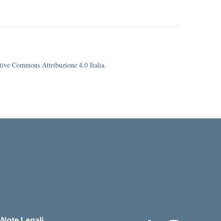
eative Commons Attribuzione 4.0 Italia.
cuola
à
Note Legali