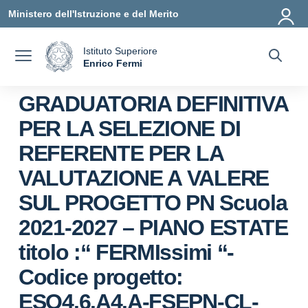
Vai ai contenuti
Vai al menu di navigazione
Vai al footer
Ministero dell'Istruzione e del Merito
Istituto Superiore
a
Enrico Fermi
— Visita la pagina iniziale della scuola
GRADUATORIA DEFINITIVA
PER LA SELEZIONE DI
REFERENTE PER LA
VALUTAZIONE A VALERE
SUL PROGETTO PN Scuola
2021-2027 – PIANO ESTATE
titolo :“ FERMIssimi “-
Codice progetto:
ESO4.6.A4.A-FSEPN-CL-