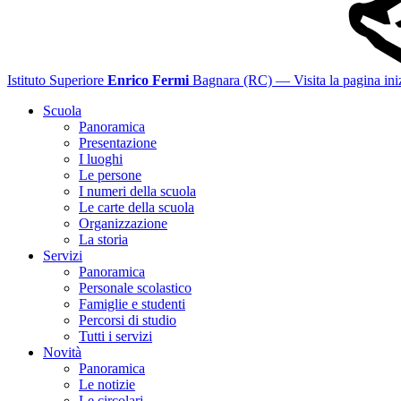
Istituto Superiore
Enrico Fermi
Bagnara (RC)
— Visita la pagina ini
Scuola
Panoramica
Presentazione
I luoghi
Le persone
I numeri della scuola
Le carte della scuola
Organizzazione
La storia
Servizi
Panoramica
Personale scolastico
Famiglie e studenti
Percorsi di studio
Tutti i servizi
Novità
Panoramica
Le notizie
Le circolari