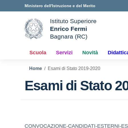
Vai ai contenuti
Vai al menu di navigazione
Vai al footer
Ministero dell'Istruzione e del Merito
Istituto Superiore
Enrico Fermi
ale della scuola
Bagnara (RC)
— Visita la pagina iniziale d
Scuola
Servizi
Novità
Didattic
Home
Esami di Stato 2019-2020
Esami di Stato 2
CONVOCAZIONE-CANDIDATI-ESTERNI-ES