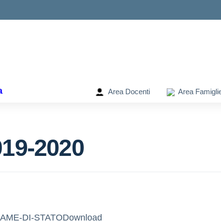
ella scuola
a
Area Docenti
Area Famigli
019-2020
AME-DI-STATO
Download