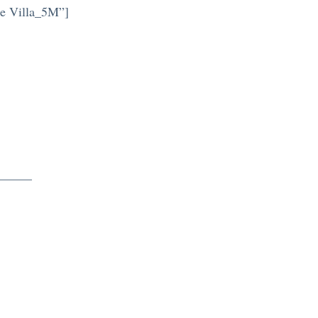
ne Villa_5M”]
——–